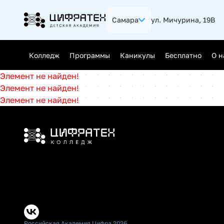
Самара
ул. Мичурина, 19В
Калининград
Нижний 
Колледж
Программы
Каникулы
Бесплатно
О н
Ростов-на-Дону
Саратов
Элемент не найден!
Уфа
Челябин
Элемент не найден!
Джуниор (Junior)
Элемент не найден!
Мидл (Middle)
Сеньор (Senior)
Российская Академия Цифра 2026