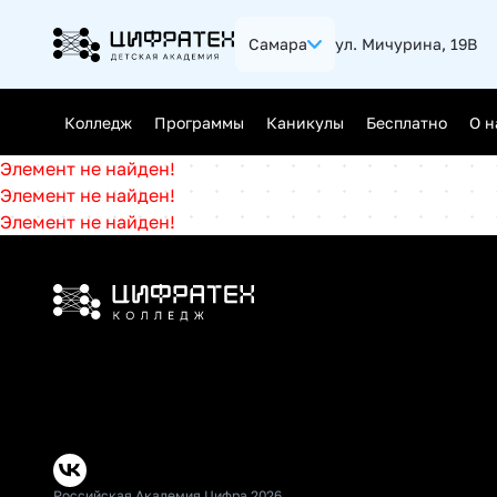
Самара
ул. Мичурина, 19В
Калининград
Нижний 
Колледж
Программы
Каникулы
Бесплатно
О н
Ростов-на-Дону
Саратов
Элемент не найден!
Уфа
Челябин
Элемент не найден!
Джуниор (Junior)
Элемент не найден!
Мидл (Middle)
Сеньор (Senior)
Российская Академия Цифра 2026